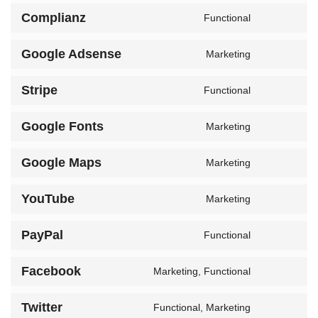
to
Complianz
service
Functional
Consent
wordpres
to
Google Adsense
service
Marketing
Consent
complian
to
Stripe
service
Functional
Consent
google-
to
adsense
Google Fonts
service
Marketing
Consent
stripe
to
Google Maps
service
Marketing
Consent
google-
to
fonts
YouTube
service
Marketing
Consent
google-
to
maps
PayPal
service
Functional
Consent
youtube
to
Facebook
service
Marketing, Functional
Consent
paypal
to
Twitter
service
Functional, Marketing
Consent